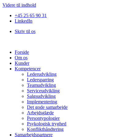
Videre til indhold
+45 25 65 90 31
LinkedIn
Skriv til os
Forside
Om os
Kunder
Kompetencer
Lederudvikling
Ledersparring
Teamudvikling
Serviceudvikling
Salgsudvikling
Implementering
Det gode samarbejde
Arbejdsglæde
Persontypologier
Psykologisk tryghed
Konflikthåndtering
Samarbejdspartnere