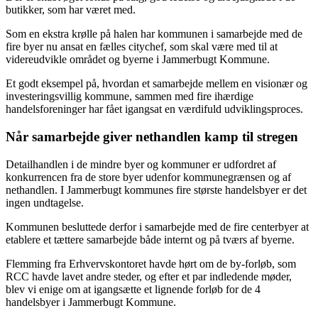
butikker, som har været med.
Som en ekstra krølle på halen har kommunen i samarbejde med de
fire byer nu ansat en fælles citychef, som skal være med til at
videreudvikle området og byerne i Jammerbugt Kommune.
Et godt eksempel på, hvordan et samarbejde mellem en visionær og
investeringsvillig kommune, sammen med fire ihærdige
handelsforeninger har fået igangsat en værdifuld udviklingsproces.
Når samarbejde giver nethandlen kamp til stregen
Detailhandlen i de mindre byer og kommuner er udfordret af
konkurrencen fra de store byer udenfor kommunegrænsen og af
nethandlen. I Jammerbugt kommunes fire største handelsbyer er det
ingen undtagelse.
Kommunen besluttede derfor i samarbejde med de fire centerbyer at
etablere et tættere samarbejde både internt og på tværs af byerne.
Flemming fra Erhvervskontoret havde hørt om de by-forløb, som
RCC havde lavet andre steder, og efter et par indledende møder,
blev vi enige om at igangsætte et lignende forløb for de 4
handelsbyer i Jammerbugt Kommune.