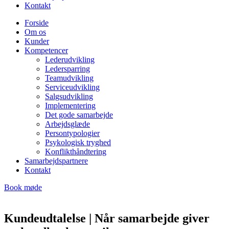
Kontakt
Forside
Om os
Kunder
Kompetencer
Lederudvikling
Ledersparring
Teamudvikling
Serviceudvikling
Salgsudvikling
Implementering
Det gode samarbejde
Arbejdsglæde
Persontypologier
Psykologisk tryghed
Konflikthåndtering
Samarbejdspartnere
Kontakt
Book møde
Kundeudtalelse | Når samarbejde giver