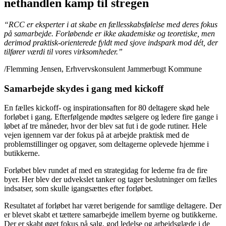
nethandlen kamp til stregen
“RCC er eksperter i at skabe en fællesskabsfølelse med deres fokus
på samarbejde. Forløbende er ikke akademiske og teoretiske, men
derimod praktisk-orienterede fyldt med sjove indspark mod dét, der
tilfører værdi til vores virksomheder.”
/Flemming Jensen, Erhvervskonsulent Jammerbugt Kommune
Samarbejde skydes i gang med kickoff
En fælles kickoff- og inspirationsaften for 80 deltagere skød hele
forløbet i gang. Efterfølgende mødtes sælgere og ledere fire gange i
løbet af tre måneder, hvor der blev sat fut i de gode rutiner. Hele
vejen igennem var der fokus på at arbejde praktisk med de
problemstillinger og opgaver, som deltagerne oplevede hjemme i
butikkerne.
Forløbet blev rundet af med en strategidag for lederne fra de fire
byer. Her blev der udvekslet tanker og tager beslutninger om fælles
indsatser, som skulle igangsættes efter forløbet.
Resultatet af forløbet har været berigende for samtlige deltagere. Der
er blevet skabt et tættere samarbejde imellem byerne og butikkerne.
Der er skabt øget fokus på salg, god ledelse og arbejdsglæde i de