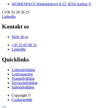
WORKSPACE Haslegårdsvej 8-12, 8210 Aarhus V
CVR 32 30 36 25
Linkedin
Kontakt os
Skriv til os
+45 25 65 90 31
LinkedIn
Quicklinks
Lederudvikling
Ledersparring
Teamudvikling
Serviceudvikling
Salgsudvikling
Copyright ©
Cookiepolitik