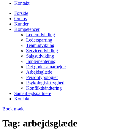
Kontakt
Forside
Om os
Kunder
Kompetencer
Lederudvikling
Ledersparring
Teamudvikling
Serviceudvikling
Salgsudvikling
Implementering
Det gode samarbejde
Arbejdsglæde
Persontypologier
Psykologisk tryghed
Konflikthåndtering
Samarbejdspartnere
Kontakt
Book møde
Tag:
arbejdsglæde