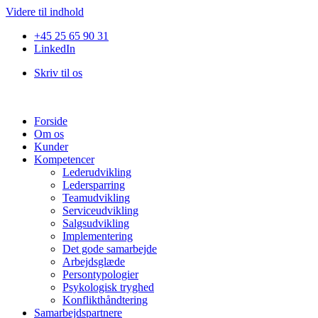
Videre til indhold
+45 25 65 90 31
LinkedIn
Skriv til os
Forside
Om os
Kunder
Kompetencer
Lederudvikling
Ledersparring
Teamudvikling
Serviceudvikling
Salgsudvikling
Implementering
Det gode samarbejde
Arbejdsglæde
Persontypologier
Psykologisk tryghed
Konflikthåndtering
Samarbejdspartnere